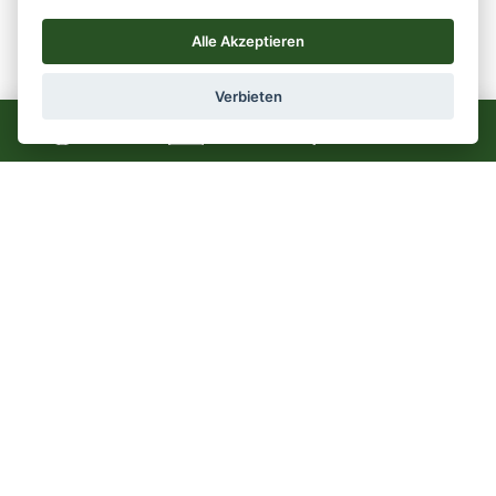
Alle Akzeptieren
NACH DEM RODELN
NOCH EINE RUNDE DREHEN.
Verbieten
Eislaufplatz Hoch Imst
Mehr sehen
DAS NATÜRLICHE EIS.