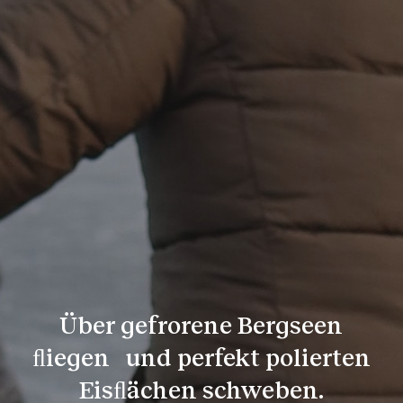
Über gefrorene Bergseen
ﬂiegen
und perfekt polierten
Eisﬂächen schweben.