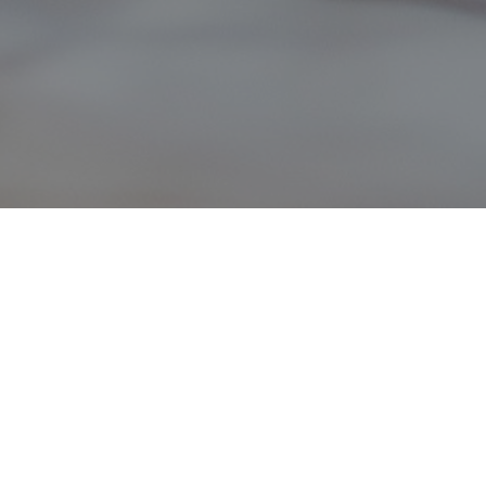
:IN MIT INKASSO UND OHNE INKASSO, VOLLZEIT MIT TE
M|W|D